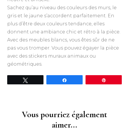
Sachez qu’au niveau des couleurs des murs, le
gris et le jaune s’accordent parfaitement. En
plus d’être deux couleurs tendance, elles
donnent une ambiance chic et rétro à la pièce.
Avec des meubles blancs, vous êtes sûr de ne
pas vous tromper. Vous pouvez égayer la pièce
avec des stickers muraux animaux ou
géométriques.
Tweetez
Partagez
Épingle
Navigation
d'article
Vous pourriez également
aimer...