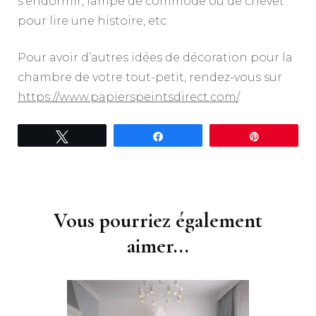
s’endormir, lampe de commode ou de chevet
pour lire une histoire, etc.
Pour avoir d’autres idées de décoration pour la
chambre de votre tout-petit, rendez-vous sur
https://www.papierspeintsdirect.com/
.
Tweetez
Partagez
Épingle
Navigation
d'article
Vous pourriez également
aimer...