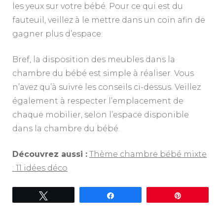
les yeux sur votre bébé. Pour ce qui est du
fauteuil, veillez à le mettre dans un coin afin de
gagner plus d’espace.
Bref, la disposition des meubles dans la
chambre du bébé est simple à réaliser. Vous
n’avez qu’à suivre les conseils ci-dessus. Veillez
également à respecter l’emplacement de
chaque mobilier, selon l’espace disponible
dans la chambre du bébé.
Découvrez aussi :
Thème chambre bébé mixte
: 11 idées déco
Tweetez
Partagez
Épingle
Navigation